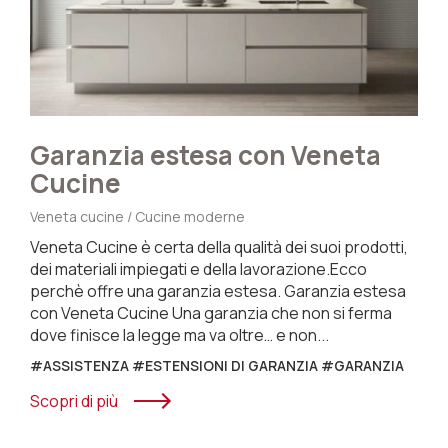
Garanzia estesa con Veneta
Cucine
Veneta cucine / Cucine moderne
V
Veneta Cucine è certa della qualità dei suoi prodotti,
F
dei materiali impiegati e della lavorazione.Ecco
C
perchè offre una garanzia estesa. Garanzia estesa
c
con Veneta Cucine Una garanzia che non si ferma
d
dove finisce la legge ma va oltre… e non...
p
J
#ASSISTENZA #ESTENSIONI DI GARANZIA #GARANZIA
#
Scopri di più
S