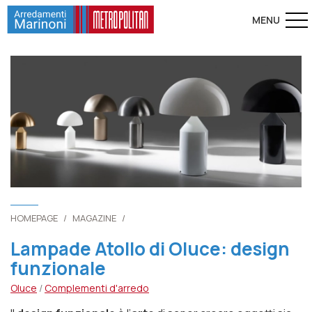
HOMEPAGE
/
MAGAZINE
/
Lampade Atollo di Oluce: design
funzionale
Oluce
/
Complementi d'arredo