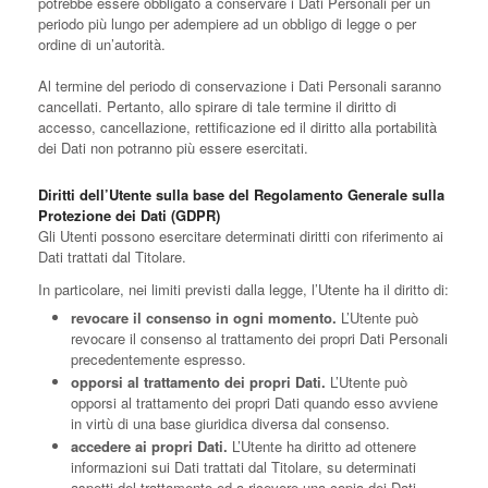
potrebbe essere obbligato a conservare i Dati Personali per un
periodo più lungo per adempiere ad un obbligo di legge o per
ordine di un’autorità.
Al termine del periodo di conservazione i Dati Personali saranno
cancellati. Pertanto, allo spirare di tale termine il diritto di
accesso, cancellazione, rettificazione ed il diritto alla portabilità
dei Dati non potranno più essere esercitati.
Diritti dell’Utente sulla base del Regolamento Generale sulla
Protezione dei Dati (GDPR)
Gli Utenti possono esercitare determinati diritti con riferimento ai
Dati trattati dal Titolare.
In particolare, nei limiti previsti dalla legge, l’Utente ha il diritto di:
revocare il consenso in ogni momento.
L’Utente può
revocare il consenso al trattamento dei propri Dati Personali
precedentemente espresso.
opporsi al trattamento dei propri Dati.
L’Utente può
opporsi al trattamento dei propri Dati quando esso avviene
in virtù di una base giuridica diversa dal consenso.
accedere ai propri Dati.
L’Utente ha diritto ad ottenere
informazioni sui Dati trattati dal Titolare, su determinati
aspetti del trattamento ed a ricevere una copia dei Dati