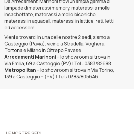
Da Arredamenti Marinoni trovi un’ampia gamma di
lampade di materassi memory, materassi a molle
insachettate, materassi a molle biconiche,
materassi in aquacell, materassi in lattice, reti, letti
ed accessori!.
Vieni a trovarci in una delle nostre 2 sedi, siamo a
Casteggio (Pavia), vicino a Stradella, Voghera,
Tortona e Milano in Oltrepò Pavese.
Arredamenti Marinoni
– lo showroom si trova in
Via Emilia, 69 a Casteggio (PV) | Tel.: 0383/82688
Metropolitan
– lo showroom si trova in Via Torino,
139 a Casteggio – (PV) | Tel.: 0383/805646
LE NOSTRE SEDI
LE NOSTRE SEDI