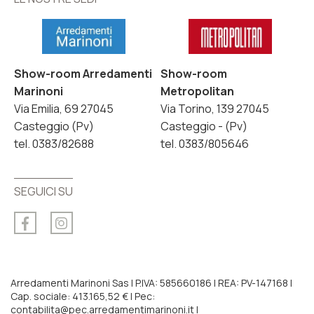
Show-room Arredamenti
Show-room
Marinoni
Metropolitan
Via Emilia, 69 27045
Via Torino, 139 27045
Casteggio (Pv)
Casteggio - (Pv)
tel. 0383/82688
tel. 0383/805646
SEGUICI SU
Arredamenti Marinoni Sas | P.IVA: 585660186 | REA: PV-147168 |
Cap. sociale: 413.165,52 € | Pec:
contabilita@pec.arredamentimarinoni.it |