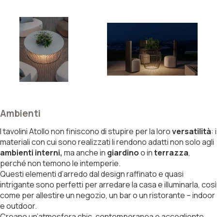
Ambienti
I tavolini Atollo non finiscono di stupire per la loro
versatilità
: i
materiali con cui sono realizzati li rendono adatti non solo agli
ambienti interni,
ma anche in
giardino
o in
terrazza
,
perché non temono le intemperie.
Questi elementi d’arredo dal design raffinato e quasi
intrigante sono perfetti per arredare la casa e illuminarla, così
come per allestire un negozio, un bar o un ristorante – indoor
e outdoor.
Creano un’atmosfera chic, contemporanea e accogliente.